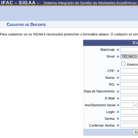
IFAC - SIGAA -
Sistema Integrado de Gestão de Atividades Acadêmicas
Cadastro de Discente
Para cadastrar-se no SIGAA é necessário preencher o formulário abaixo. O cadastro só ser
Da
Matrícula:
Nível:
A pesso
CPF:
Nome:
RG:
Data de Nascimento:
E-Mail:
Ano/Semestre Inicial
-
Login:
Senha:
Confirmar Senha: