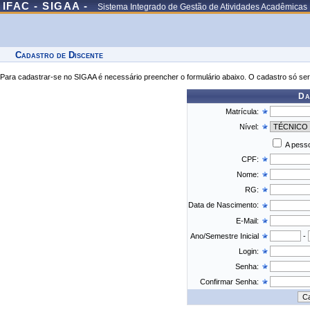
IFAC - SIGAA -
Sistema Integrado de Gestão de Atividades Acadêmicas
Cadastro de Discente
Para cadastrar-se no SIGAA é necessário preencher o formulário abaixo. O cadastro só ser
Da
Matrícula:
Nível:
A pesso
CPF:
Nome:
RG:
Data de Nascimento:
E-Mail:
Ano/Semestre Inicial
-
Login:
Senha:
Confirmar Senha: