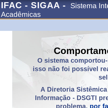
IFAC - SIGAA -
Sistema Int
Acadêmicas
Comportame
O sistema comportou-
isso não foi possível r
se
A Diretoria Sistêmic
Informação - DSGTI pre
problema,
por f